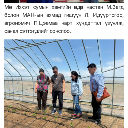
Мөн Иххэт сумын хамгийн өндөр настан М.Загд
болон МАН-ын ахмад гишүүн Л. Идүүртогоо,
агрономич П.Цэемаа нарт хүндэтгэл үзүүлж,
санал сэтгэгдлийг сонслоо.