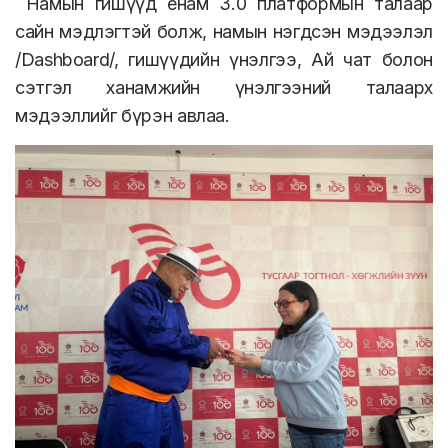
Намын гишүүд енам 3.0 платформын талаар
сайн мэдлэгтэй болж, намын нэгдсэн мэдээлэл
/Dashboard/, гишүүдийн үнэлгээ, Ай чат болон
сэтгэл ханамжийн үнэлгээний талаарх
мэдээллийг бүрэн авлаа.