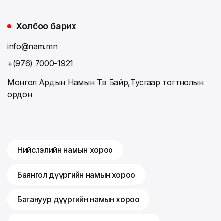
Холбоо барих
info@nam.mn
+(976) 7000-1921
Монгол Ардын Намын Төв Байр,Тусгаар тогтнолын
ордон
Нийслэлийн намын хороо
Баянгол дүүргийн намын хороо
Багануур дүүргийн намын хороо