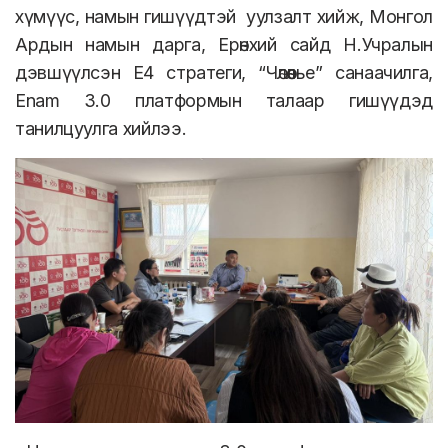
хүмүүс,
намын гишүүдтэй уулзалт хийж, Монгол
Ардын намын дарга, Ерөнхий сайд Н.Учралын
дэвшүүлсэн Е4 стратеги, “Чөлөөлье” санаачилга,
Enam 3.0 платформын талаар гишүүдэд
танилцуулга хийлээ.