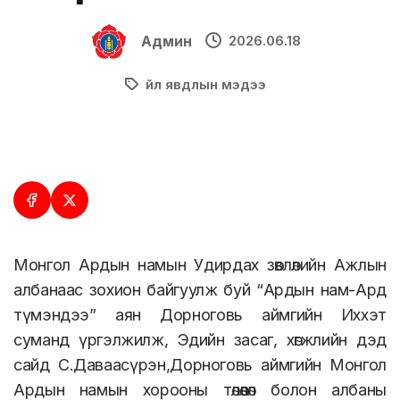
Админ
2026.06.18
Үйл явдлын мэдээ
Монгол Ардын намын Удирдах зөвлөлийн Ажлын
албанаас зохион байгуулж буй “Ардын нам-Ард
түмэндээ” аян Дорноговь аймгийн Иххэт
суманд үргэлжилж, Эдийн засаг, хөгжлийн дэд
сайд С.Даваасүрэн,Дорноговь аймгийн Монгол
Ардын намын хорооны төлөөлөл болон албаны