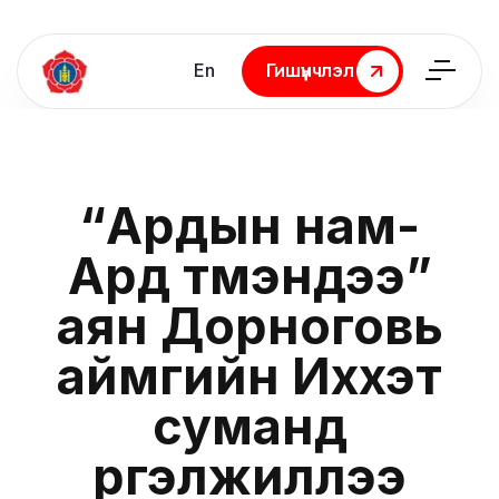
En
Гишүүнчлэл
Гишүүнчлэл
“Ардын нам-
Ард түмэндээ”
аян Дорноговь
аймгийн Иххэт
суманд
үргэлжиллээ