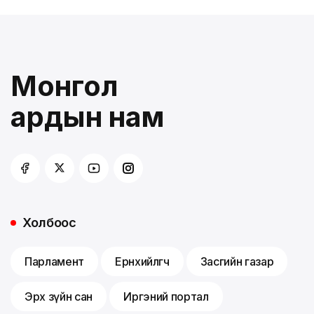
Монгол
ардын нам
Холбоос
Парламент
Ерөнхийлөгч
Засгийн газар
Эрх зүйн сан
Иргэний портал