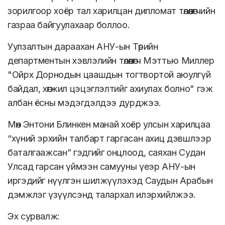
зорилгоор хоёр тал харилцан дипломат төлөөлөгчийн
газраа байгуулахаар боллоо.
Уулзалтын дараахан АНУ-ын Төрийн
департментын хэвлэлийн төлөөлөгч Мэттью Миллер
"Ойрх Дорнодын цаашдын тогтвортой аюулгүй
байдал, хөгжил цэцэглэлтийг ахиулах болно" гэж
албан ёсны мэдэгдэлдээ дурджээ.
Мөн Энтони Блинкен манай хоёр улсын харилцаа
“хүний эрхийн талбарт гаргасан ахиц дэвшлээр
баталгаажсан” гэдгийг онцлоод, саяхан Судан
Улсад гарсан үймээн самууны үеэр АНУ-ын
иргэдийг нүүлгэн шилжүүлэхэд Саудын Арабын
дэмжлэг үзүүлсэнд талархал илэрхийлжээ.
Эх сурвалж: