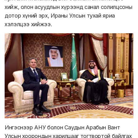
хийж, олон асуудлын хүрээнд санал солилцсоны
дотор хүний эрх, Ираны Улсын тухай яриа
хэлэлцээ хийжээ.
Ингэснээр АНУ болон Саудын Арабын Вант
Улсын хоорондын харилцааг тогтвортой байлгах