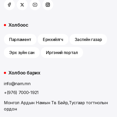
Холбоос
Парламент
Ерөнхийлөгч
Засгийн газар
Эрх зүйн сан
Иргэний портал
Холбоо барих
info@nam.mn
+(976) 7000-1921
Монгол Ардын Намын Төв Байр,Тусгаар тогтнолын
ордон