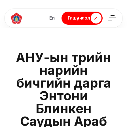
En
Гишүүнчлэл
Гишүүнчлэл
АНУ-ын төрийн
нарийн
бичгийн дарга
Энтони
Блинкен
Саудын Араб