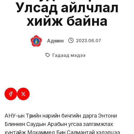
Улсад айлчлал
хийж байна
Админ
2023.06.07
Гадаад мэдээ
АНУ-ын Төрийн нарийн бичгийн дарга Энтони
Блинкен Саудын Арабын угсаа залгамжлах
хунтайж Мохаммед Бин Салмантай хэлэлцээ