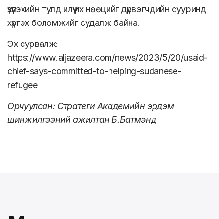
үзүүлэхийн тулд илүү их нөөцийг дүрвэгчдийн сууринд
хүргэх боломжийг судалж байна.
Эх сурвалж:
https://www.aljazeera.com/news/2023/5/20/usaid-
chief-says-committed-to-helping-sudanese-
refugee
Орчуулсан: Стратеги Академийн эрдэм
шинжилгээний ажилтан Б.Батмэнд