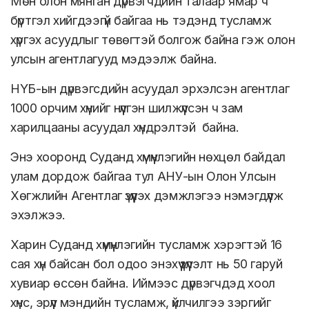
Мөн олон мянган дүрвэгчдийн талаар ямар ч
бүртгэл хийгдээгүй байгаа нь тэдэнд тусламж
хүргэх асуудлыг төвөгтэй болгож байна гэж олон
улсын агентлагууд мэдээлж байна.
НҮБ-ын дүрвэгсдийн асуудал эрхэлсэн агентлаг
1000 орчим хүнийг нүүлгэн шилжүүлсэн ч зам
харилцааны асуудал хүндрэлтэй байна.
Энэ хооронд Суданд хүмүүнлэгийн нөхцөл байдал
улам дордож байгаа тул АНУ-ын Олон Улсын
Хөгжлийн Агентлаг үзүүлэх дэмжлэгээ нэмэгдүүлж
эхэлжээ.
Харин Суданд хүмүүнлэгийн тусламж хэрэгтэй 16
сая хүн байсан бол одоо энэхүү үзүүлэлт нь 50 гаруй
хувиар өссөн байна. Иймээс дүрвэгчдэд хоол
хүнс, эрүүл мэндийн тусламж, үйлчилгээ зэргийг