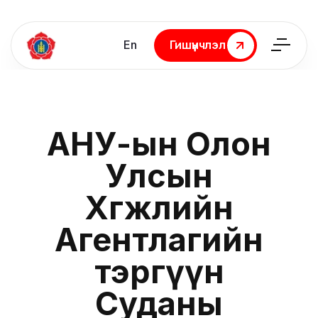
En
Гишүүнчлэл
Гишүүнчлэл
АНУ-ын Олон
Улсын
Хөгжлийн
Агентлагийн
тэргүүн
Суданы