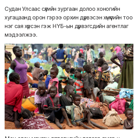
Судан Улсаас сүүлийн зургаан долоо хоногийн
хугацаанд орон гэрээ орхин дүрвэсэн хүмүүсийн тоо
нэг сая хүрсэн гэж НҮБ-ын дүрвэгсдийн агентлаг
мэдээлжээ.