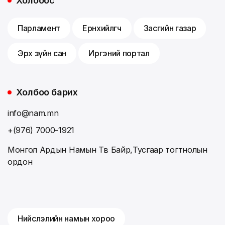
Холбоос
Парламент
Ерөнхийлөгч
Засгийн газар
Эрх зүйн сан
Иргэний портал
Холбоо барих
info@nam.mn
+(976) 7000-1921
Монгол Ардын Намын Төв Байр,Тусгаар тогтнолын
ордон
Нийслэлийн намын хороо