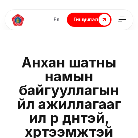
En
Гишүүнчлэл
Гишүүнчлэл
Анхан шатны
намын
байгууллагын
үйл ажиллагааг
илүү үр дүнтэй,
хүртээмжтэй