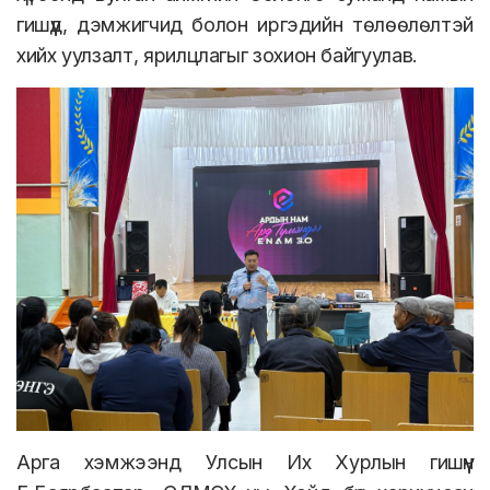
гишүүд, дэмжигчид болон иргэдийн төлөөлөлтэй
хийх уулзалт, ярилцлагыг зохион байгуулав.
Арга хэмжээнд Улсын Их Хурлын гишүүн