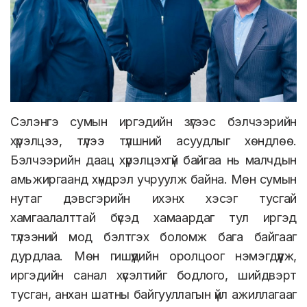
Сэлэнгэ сумын иргэдийн зүгээс бэлчээрийн
хүрэлцээ, түлээ түлшний асуудлыг хөндлөө.
Бэлчээрийн даац хүрэлцэхгүй байгаа нь малчдын
амьжиргаанд хүндрэл учруулж байна. Мөн сумын
нутаг дэвсгэрийн ихэнх хэсэг тусгай
хамгаалалттай бүсэд хамаардаг тул иргэд
түлээний мод бэлтгэх боломж бага байгааг
дурдлаа. Мөн гишүүдийн оролцоог нэмэгдүүлж,
иргэдийн санал хүсэлтийг бодлого, шийдвэрт
тусган, анхан шатны байгууллагын үйл ажиллагааг