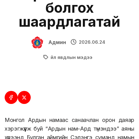
болгох
шаардлагатай
Админ
2026.06.24
Үйл явдлын мэдээ
Монгол Ардын намаас санаачлан орон даяар
хэрэгжүүлж буй “Ардын нам-Ард түмэндээ” аяны
хүрээнд Булган аймгийн Сэлэнгэ суманд намын