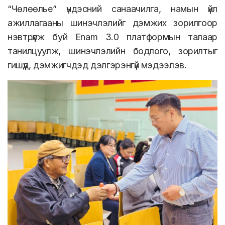
“Чөлөөлье” үндэсний санаачилга, намын үйл
ажиллагааны шинэчлэлийг дэмжих зорилгоор
нэвтрүүлж буй Enam 3.0 платформын талаар
танилцуулж, шинэчлэлийн бодлого, зорилтыг
гишүүд, дэмжигчдэд дэлгэрэнгүй мэдээлэв.