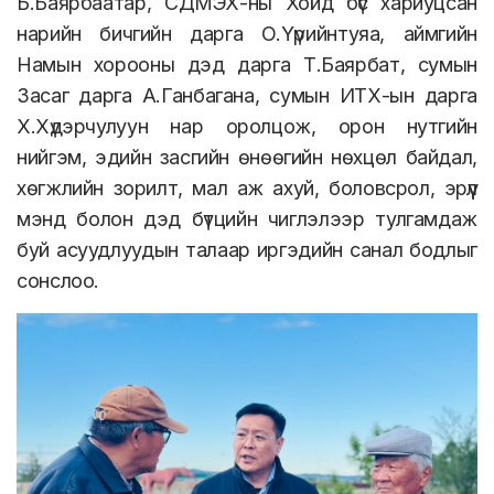
Б.Баярбаатар, СДМЭХ-ны Хойд бүс хариуцсан
нарийн бичгийн дарга О.Үүрийнтуяа, аймгийн
Намын хорооны дэд дарга Т.Баярбат, сумын
Засаг дарга А.Ганбагана, сумын ИТХ-ын дарга
Х.Хүдэрчулуун нар оролцож, орон нутгийн
нийгэм, эдийн засгийн өнөөгийн нөхцөл байдал,
хөгжлийн зорилт, мал аж ахуй, боловсрол, эрүүл
мэнд болон дэд бүтцийн чиглэлээр тулгамдаж
буй асуудлуудын талаар иргэдийн санал бодлыг
сонслоо.