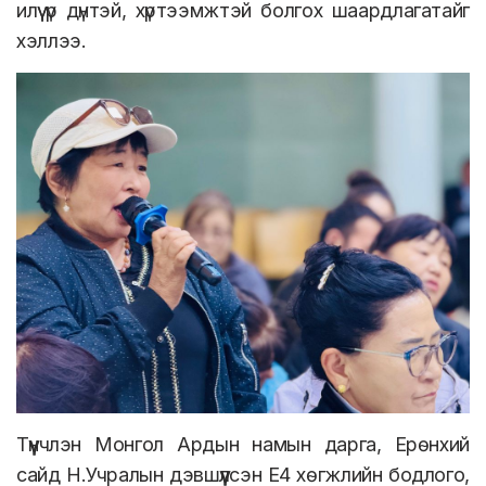
илүү үр дүнтэй, хүртээмжтэй болгох шаардлагатайг
хэллээ.
Түүнчлэн Монгол Ардын намын дарга, Ерөнхий
сайд Н.Учралын дэвшүүлсэн Е4 хөгжлийн бодлого,