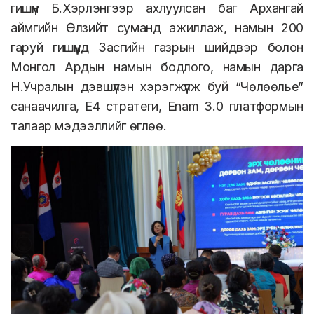
гишүүн Б.Хэрлэнгээр ахлуулсан баг Архангай
аймгийн Өлзийт суманд ажиллаж, намын 200
гаруй гишүүнд Засгийн газрын шийдвэр болон
Монгол Ардын намын бодлого, намын дарга
Н.Учралын дэвшүүлэн хэрэгжүүлж буй “Чөлөөлье”
санаачилга, E4 стратеги, Enam 3.0 платформын
талаар мэдээллийг өглөө.