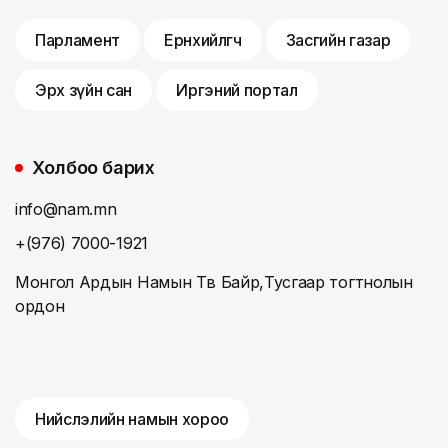
Парламент
Ерөнхийлөгч
Засгийн газар
Эрх зүйн сан
Иргэний портал
Холбоо барих
info@nam.mn
+(976) 7000-1921
Монгол Ардын Намын Төв Байр,Тусгаар тогтнолын
ордон
Нийслэлийн намын хороо