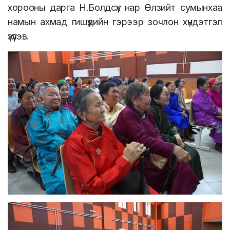
хорооны дарга Н.Болдсүх нар Өлзийт сумынхаа
намын ахмад гишүүдийн гэрээр зочлон хүндэтгэл
үзүүлэв.