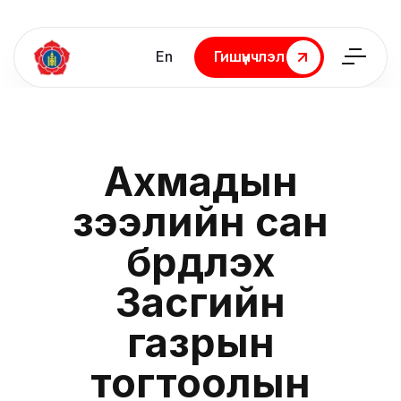
En
Гишүүнчлэл
Гишүүнчлэл
Ахмадын
зээлийн сан
бүрдүүлэх
Засгийн
газрын
тогтоолын