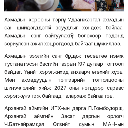
Ахмадын хорооны тэргүүн Удаанжаргал ахмадын
сан шийдэгддэггүй асуудлыг хөндөж байлаа.
Ахмадын санг байгуулахгүй болохоор тэдэнд
зориулсан ажил хоцрогдоод байгааг шүүмжиллээ.
Ахмадын зээлийн санг бүрдүүлж төсөвтөө нэмж
тусгана гэсэн Засгийн газрын 197 дугаар тогтоол
байдаг. Үүнийг хэрэгжихэд анхаарч өгөхийг хүсэв.
Мөн ахмадуудын тэтгэврийн тогтолцооны
шинэчлэлийг хийж 2027 оны нэгдүгээр сараас
хэрэгжүүлнэ гэж байгаад талархаж байгаа гэв.
Архангай аймгийн ИТХ-ын дарга П.Гомбодорж,
Архангай аймгийн Засаг даргын орлогч
Ч.Батнайрамдал Өлзийт сумын МАН-ын