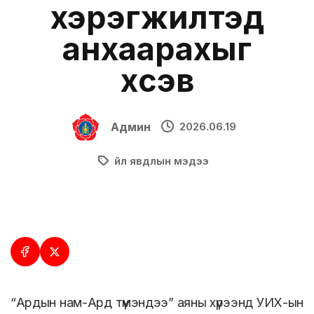
хэрэгжилтэд
анхаарахыг
хүсэв
Админ
2026.06.19
Үйл явдлын мэдээ
“Ардын нам-Ард түмэндээ” аяны хүрээнд УИХ-ын