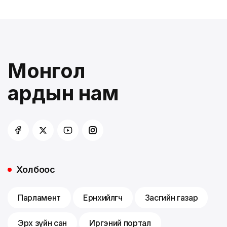
Монгол
ардын нам
Холбоос
Парламент
Ерөнхийлөгч
Засгийн газар
Эрх зүйн сан
Иргэний портал