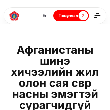
En
Гишүүнчлэл
Гишүүнчлэл
Афганистаны
шинэ
хичээлийн жил
олон сая өсвөр
насны эмэгтэй
сурагчидгүй