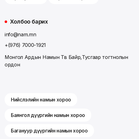
Холбоо барих
info@nam.mn
+(976) 7000-1921
Монгол Ардын Намын Төв Байр,Тусгаар тогтнолын
ордон
Нийслэлийн намын хороо
Баянгол дүүргийн намын хороо
Багануур дүүргийн намын хороо