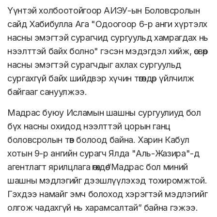
Үүнтэй холбоотойгоор АИЭУ-ын Боловсролын
сайд Хабибулла Ага "Одоогоор 6-р анги хүртэлх
насны эмэгтэй сурагчид сургуульд хамрагдах нь
нээлттэй байх болно" гэсэн мэдэгдэл хийж, өсвөр
насны эмэгтэй сурагчдыг ахлах сургуульд
сургахгүй байх шийдвэр хүчин төгөлдөр үйлчилж
байгааг сануулжээ.
Мадрас буюу Исламын шашны сургуулиуд бол
бүх насны охидод нээлттэй цорын ганц
боловсролын төв болоод байна. Харин Кабул
хотын 9-р ангийн сурагч Ялда "Аль-Жазира"-д
агентлагт ярилцлага өгөхдөө “Мадрас бол миний
шашны мэдлэгийг дээшлүүлэхэд тохиромжтой.
Гэхдээ намайг эмч болоход хэрэгтэй мэдлэгийг
олгож чадахгүй нь харамсалтай” байна гэжээ.