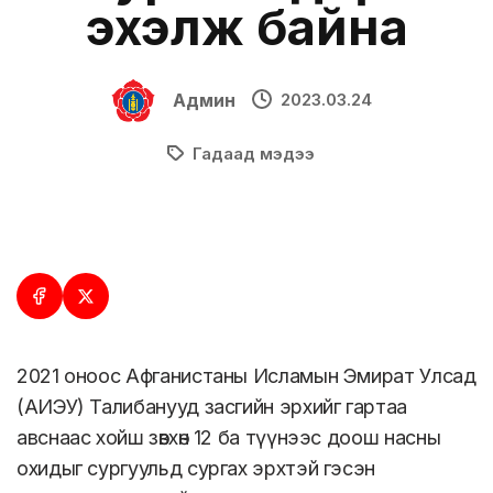
эхэлж байна
Админ
2023.03.24
Гадаад мэдээ
2021 оноос Афганистаны Исламын Эмират Улсад
(АИЭУ) Талибанууд засгийн эрхийг гартаа
авснаас хойш зөвхөн 12 ба түүнээс доош насны
охидыг сургуульд сургах эрхтэй гэсэн