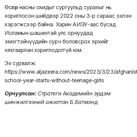
Өсвөр насны охидыг сургуульд сурахыг нь
хориглосон шийдвэр 2022 оны 3-р сараас эхлэн
хэрэгжсээр байна. Харин АИЭУ-аас бусад
Исламын шашинтай улс орнуудад
эмэгтэйчүүдийн сурч боловсрох эрхийг
хязгаарлан хориглодоггүй юм.
Эх сурвалж:
https://www.aljazeera.com/news/2023/3/23/afghanis
school-year-starts-without-teenage-girls
Орчуулсан:
Стратеги Академийн эрдэм
шинжилгээний ажилтан Б.Батмэнд