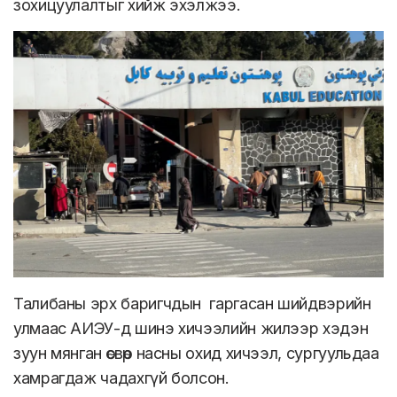
зохицуулалтыг хийж эхэлжээ.
Талибаны эрх баригчдын гаргасан шийдвэрийн
улмаас АИЭУ-д шинэ хичээлийн жилээр хэдэн
зуун мянган өсвөр насны охид хичээл, сургуульдаа
хамрагдаж чадахгүй болсон.