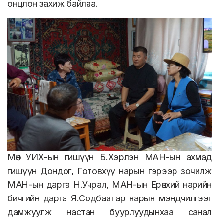
онцлон захиж байлаа.
Мөн УИХ-ын гишүүн Б.Хэрлэн МАН-ын ахмад
гишүүн Дондог, Готовхүү нарын гэрээр зочилж
МАН-ын дарга Н.Учрал, МАН-ын Ерөнхий нарийн
бичгийн дарга Я.Содбаатар нарын мэндчилгээг
дамжуулж настан буурлуудынхаа санал