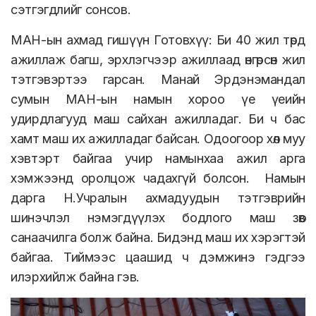
сэтгэгдлийг сонсов.
МАН-ын ахмад гишүүн Готовхүү: Би 40 жил төрд
ажиллаж багш, эрхлэгчээр ажиллаад өнгөрсөн жил
тэтгэвэртээ гарсан. Манай Эрдэнэмандал
сумын МАН-ын намын хороо үе үеийн
удирдлагууд маш сайхан ажилладаг. Би ч бас
хамт маш их ажилладаг байсан. Одоогоор хөл муу
хэвтэрт байгаа учир намынхаа ажил арга
хэмжээнд оролцож чадахгүй болсон. Намын
дарга Н.Учралын ахмадуудын тэтгэврийн
шинэчлэл нэмэгдүүлэх бодлого маш зөв
санаачилга болж байна. Бидэнд маш их хэрэгтэй
байгаа. Тиймээс цаашид ч дэмжинэ гэдгээ
илэрхийлж байна гэв.