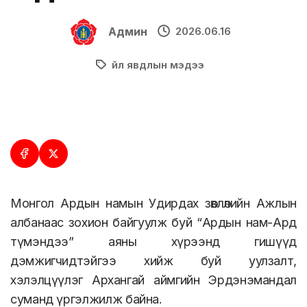
Админ
2026.06.16
Үйл явдлын мэдээ
Монгол Ардын намын Удирдах зөвлөлийн Ажлын
албанаас зохион байгуулж буй “Ардын нам-Ард
түмэндээ” аяны хүрээнд гишүүд
дэмжигчидтэйгээ хийж буй уулзалт,
хэлэлцүүлэг Архангай аймгийн Эрдэнэмандал
суманд үргэлжилж байна.