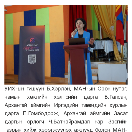
УИХ-ын гишүүн Б.Хэрлэн, МАН-ын Орон нутаг,
намын хөгжлийн хэлтсийн дарга Б.Галсан,
Архангай аймгийн Иргэдийн төлөөлөгчдийн хурлын
дарга П.Гомбодорж, Архангай аймгийн Засаг
даргын орлогч Ч.Батнайрамдал нар Засгийн
газрын хийж хэрэгжүүлэх ажлууд болон МАН-