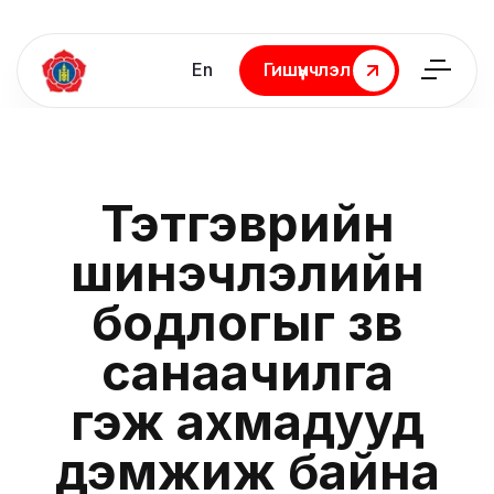
En
Гишүүнчлэл
Гишүүнчлэл
Тэтгэврийн
шинэчлэлийн
бодлогыг зөв
санаачилга
гэж ахмадууд
дэмжиж байна