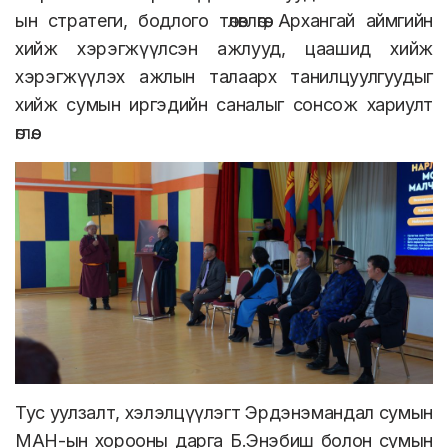
ын стратеги, бодлого төлөвлөгөө, Архангай аймгийн
хийж хэрэгжүүлсэн ажлууд, цаашид хийж
хэрэгжүүлэх ажлын талаарх танилцуулгуудыг
хийж сумын иргэдийн саналыг сонсож хариулт
өглөө.
Тус уулзалт, хэлэлцүүлэгт Эрдэнэмандал сумын
МАН-ын хорооны дарга Б.Энэбиш болон сумын