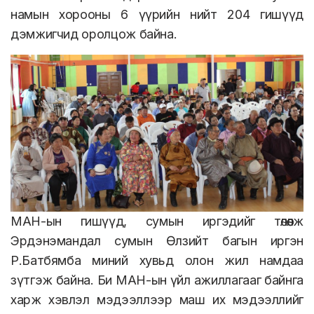
намын хорооны 6 үүрийн нийт 204 гишүүд
дэмжигчид оролцож байна.
МАН-ын гишүүд, сумын иргэдийг төлөөлж
Эрдэнэмандал сумын Өлзийт багын иргэн
Р.Батбямба миний хувьд олон жил намдаа
зүтгэж байна. Би МАН-ын үйл ажиллагааг байнга
харж хэвлэл мэдээллээр маш их мэдээллийг