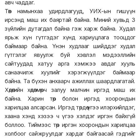
авч чаддаг.
Төв намынхаа удирдлагууд, УИХ-ын гишүүн
ирсэнд маш их баяртай байна. Миний хувьд 3
зүйлийн дутагдал байна гэж харж байна. Худал
ярьж хүн гүтгэдэг хүнд хариуцлага тооцдог
баймаар байна. Үнэн худлааг шийддэг худал
гүтгэлэг явуулж буй хэвлэл мэдээллийн
сайтуудад хатуу арга хэмжээ авдаг хууль
санаачилж хуулийг хэрэгжүүлдэг баймаар
байна. Та бүхэн анхаарч ажиллах шаардлагатай.
Хөдөөгийн хөдөлмөрч залуу малчин иргэд маш их
байна. Харин төр болон иргэд хоорондын
харилцаа алсарсан. Иргэд төрдөө үгээ илэрхийлдэг,
хаана хэнд хэзээ ч үгээ хэлдэг иргэн байхгүй
боллоо. Тиймээс төр иргэн хоорондын харилцаа
холбоог сайжруулдаг хардаг байгаасай гэдгийг