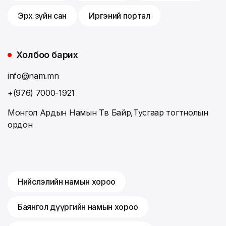
Эрх зүйн сан
Иргэний портал
Холбоо барих
info@nam.mn
+(976) 7000-1921
Монгол Ардын Намын Төв Байр,Тусгаар тогтнолын
ордон
Нийслэлийн намын хороо
Баянгол дүүргийн намын хороо