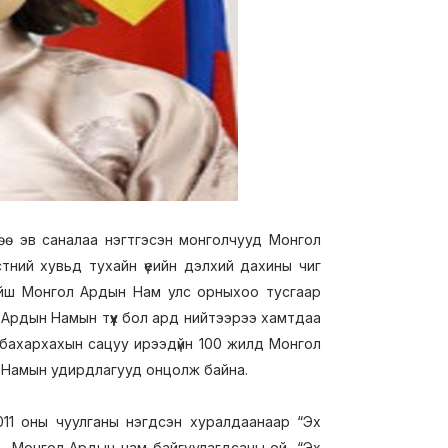
өө эв саналаа нэгтгэсэн монголчууд Монгол
стний хувьд тухайн үеийн дэлхий дахины чиг
 хойш Монгол Ардын Нам улс орныхоо тусгаар
ол Ардын Намын түүх бол ард нийтээрээ хамтдаа
э бахархахын сацуу ирээдүйн 100 жилд Монгол
н Намын удирдлагууд онцолж байна.
11 оны чуулганы нэгдсэн хуралдаанаар “Эх
р Монгол Ардын нам байгуулагдсаны ой, “Эх