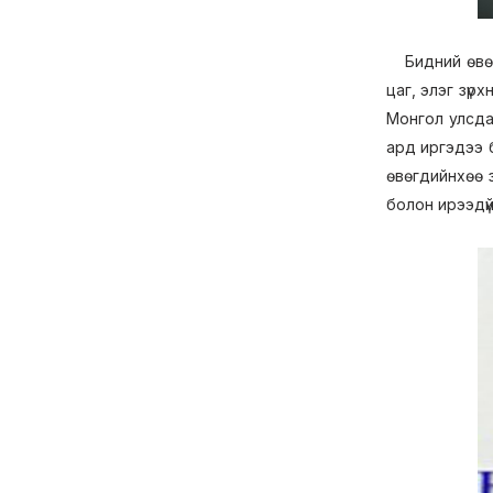
Бидний өвөг 
цаг, элэг зүр
Монгол улсда
ард иргэдээ б
өвөгдийнхөө з
болон ирээдүй