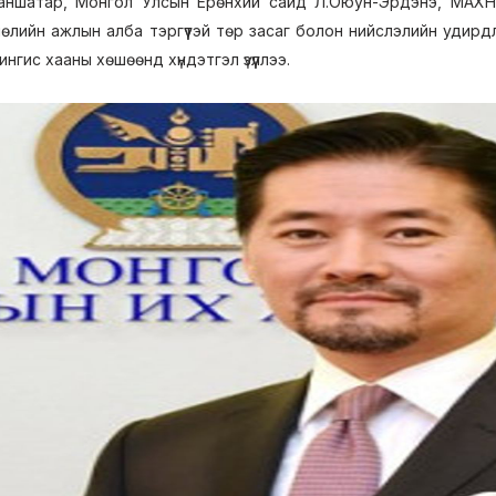
даншатар, Монгол Улсын Ерөнхий сайд Л.Оюун-Эрдэнэ, МАХН
өлийн ажлын алба тэргүүтэй төр засаг болон нийслэлийн удир
нгис хааны хөшөөнд хүндэтгэл үзүүллээ.