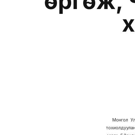
өргөж,
х
Монгол Улсы
тохиолдуулан