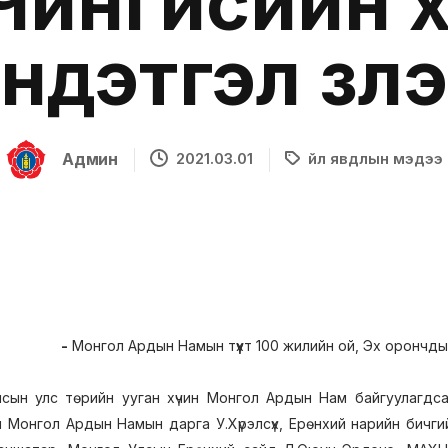
 Чингисийн 
үндэтгэл үзүүл
Админ
2021.03.01
Үйл явдлын мэдээ
-
Монгол Ардын Намын түүхт 100 жилийн ой, Эх орончд
н улс төрийн ууган хүчин Монгол Ардын Нам байгуулагдсан
 Монгол Ардын Намын дарга У.Хүрэлсүх, Ерөнхий нарийн бичг