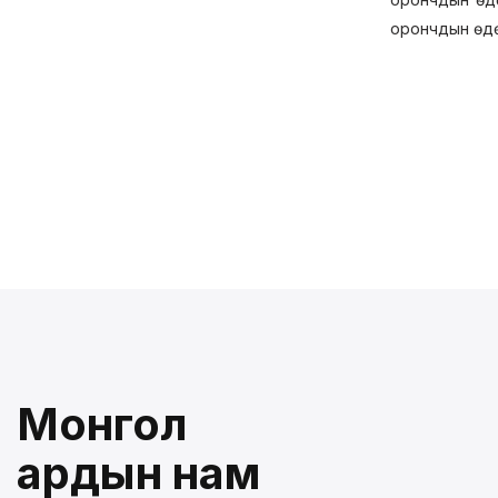
орончдын өдөр
Монгол
ардын нам