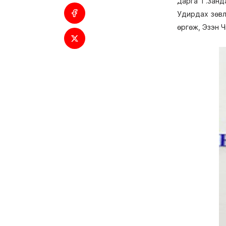
дарга Г.Зан
Удирдах зөвл
өргөж, Эзэн Чи