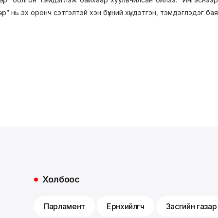
” нь эх оронч сэтгэлтэй хэн бүхний хүндэтгэн, тэмдэглэдэг ба
Холбоос
Парламент
Ерөнхийлөгч
Засгийн газар