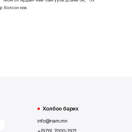
яр болсон юм.
Холбоо барих
info@nam.mn
+(976) 7000-1921