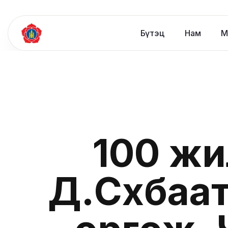
Бүтэц
Нам
М
100 жи
Д.Сүхбаа