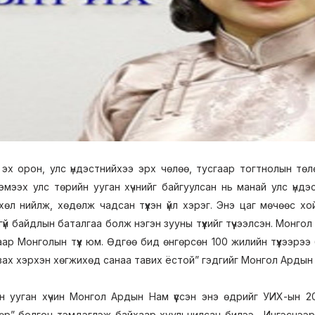
 орон, улс үндэстнийхээ эрх чөлөө, тусгаар тогтнолын төл
мээх улс төрийн ууган хүчнийг байгуулсан нь манай улс үндэ
хөл нийлж, хөдөлж чадсан түүхэн үйл хэрэг. Энэ цаг мөчөөс
үй байдлын баталгаа болж нэгэн зууны түүхийг түүчээлсэн. Монг
гаар Монголын түүх юм. Өдгөө бид өнгөрсөн 100 жилийн түүхээрэ
вах хэрхэн хөгжихөд санаа тавих ёстой” гэдгийг Монгол Арды
ууган хүчин Монгол Ардын Нам үүссэн энэ өдрийг УИХ-ын 20
р” болгон тэмдэглэж байхаар хуульчилсан билээ. Ингэснээ