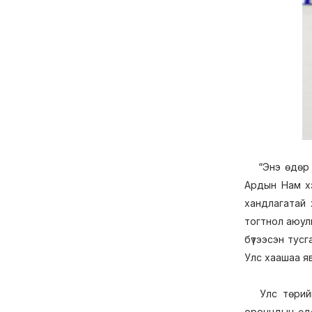
“Энэ өдөр эх
Ардын Нам хэ
хандлагатай 
тогтнол аюулг
бүтээсэн тус
Улс хаашаа я
Улс төрийн 
орончдын өдө