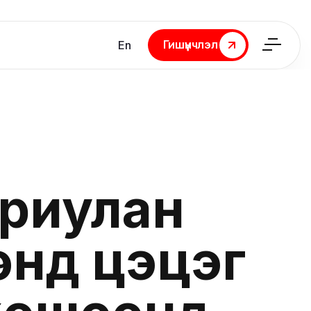
Гишүүнчлэл
En
Гишүүнчлэл
ориулан
өнд цэцэг