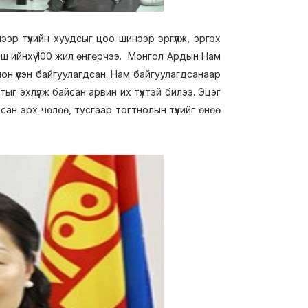
 түүхийн хуудсыг цоо шинээр эргүүлж, эргэх
йш ийнхүү 100 жил өнгөрчээ. Монгол Ардын Нам
н үүсэн байгуулагдсан. Нам байгуулагдсанаар
ыг эхлүүлж байсан арвин их түүхтэй билээ. Эцэг
ан эрх чөлөө, тусгаар тогтнолын түүхийг өнөө