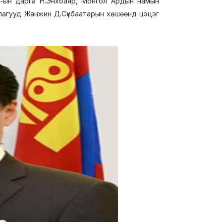
-ын дарга Н.Энхбаяр, Монгол Ардын намын
длагууд Жанжин Д.Сүхбаатарын хөшөөнд цэцэг