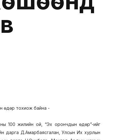
хөшөөнд
эв
ын өдөр тохиож байна -
ы 100 жилийн ой, “Эх орончдын өдөр”-ийг
ийн дарга Д.Амарбаясгалан, Улсын Их хурлын