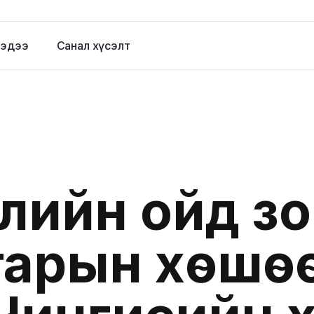
эдээ
Санал хүсэлт
лийн ойд з
тарын хөшө