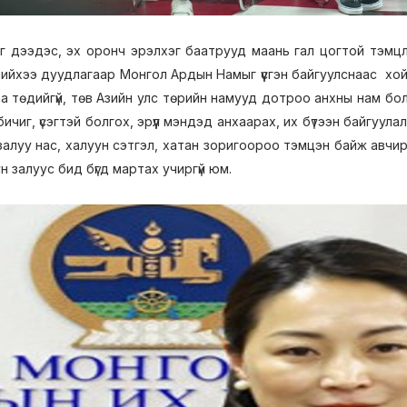
дээдэс, эх оронч эрэлхэг баатрууд маань гал цогтой тэмцлээр
хнийхээ дуудлагаар Монгол Ардын Намыг үүсгэн байгуулснаас хо
а төдийгүй, төв Азийн улс төрийн намууд дотроо анхны нам боло
ичиг, үсэгтэй болгох, эрүүл мэндэд анхаарах, их бүтээн байгуулалт
алуу нас, халуун сэтгэл, хатан зоригоороо тэмцэн байж авчирс
н залуус бид бүгд мартах учиргүй юм.