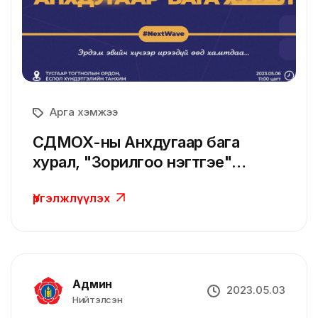
Арга хэмжээ
СДМОХ-ны Анхдугаар бага
хурал, "Зорилгоо нэгтгэе"
удирдах ажилтны зөвлөгөөн
Үргэлжлүүлэх
болно
Админ
2023.05.03
Нийтэлсэн