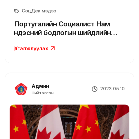
СоцДек мэдээ
Португалийн Социалист Нам
үндэсний бодлогын шийдлийн
брэнд болно
Үргэлжлүүлэх
Админ
2023.05.10
Нийтэлсэн