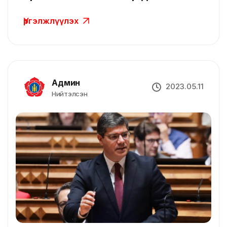
сонгууль болох гэж байна
Үргэлжлүүлэх
Админ
2023.05.11
Нийтэлсэн