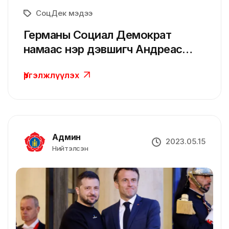
СоцДек мэдээ
Германы Социал Демократ
намаас нэр дэвшигч Андреас
Бовеншульте Бремен мужийн
Үргэлжлүүлэх
хотын даргын сонгуульд ялалт
байгууллаа
Админ
2023.05.15
Нийтэлсэн