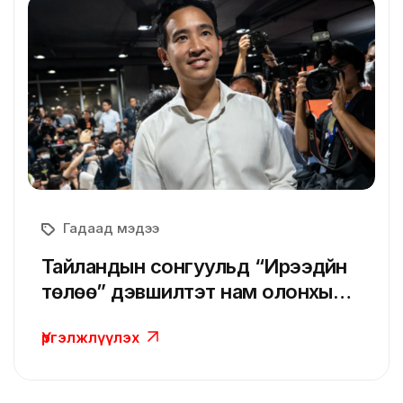
Гадаад мэдээ
Тайландын сонгуульд “Ирээдүйн
төлөө” дэвшилтэт нам олонхын
суудал авч ялалт байгууллаа
Үргэлжлүүлэх