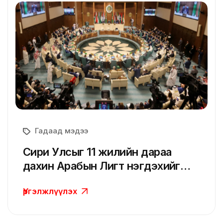
Гадаад мэдээ
Сири Улсыг 11 жилийн дараа
дахин Арабын Лигт нэгдэхийг
холбооны гишүүн улсууд
Үргэлжлүүлэх
зөвшөөрлөө