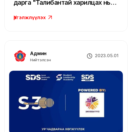
дарга "Талибантай харилцах нь
зөв цаг биш" гэж мэдэгдэв
Үргэлжлүүлэх
Админ
2023.05.01
Нийтэлсэн