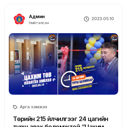
Админ
2023.05.10
Нийтэлсэн
Арга хэмжээ
Төрийн 215 үйлчилгээг 24 цагийн
турш авах боломжтой “Цахим