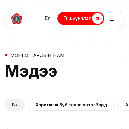
En
Гишүүнчлэл
Гишүүнчлэл
МОНГОЛ АРДЫН НАМ
Мэдээ
Бүх
Хэрэгжүүлж буй төсөл хөтөлбөрүүд
А