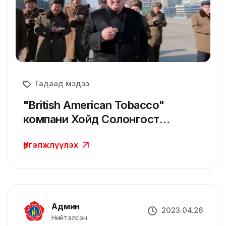
Гадаад мэдээ
"British American Tobacco"
компани Хойд Солонгост
тавьсан хоригийг зөрчсөн учир
Үргэлжлүүлэх
торгууль төлнө
Админ
2023.04.26
Нийтэлсэн