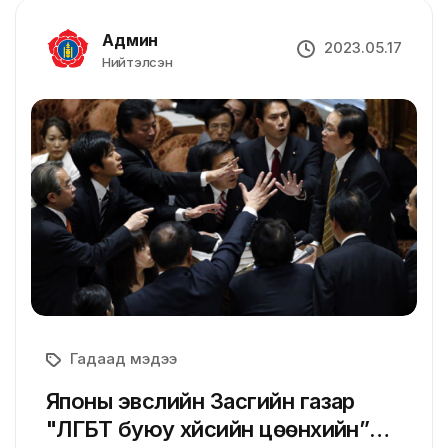
Админ
2023.05.17
Нийтэлсэн
Гадаад мэдээ
Японы эвслийн Засгийн газар
"ЛГБТ буюу хүйсийн цөөнхийн”