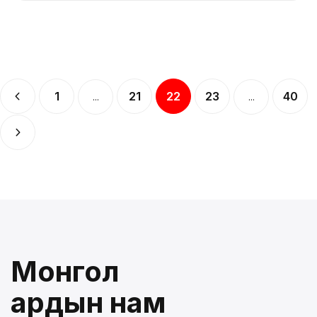
1
21
22
23
40
...
...
Монгол
ардын нам