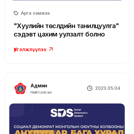
Арга хэмжээ
"Хуулийн төслүүдийн танилцуулга"
сэдэвт цахим уулзалт болно
Үргэлжлүүлэх
Админ
2023.05.04
Нийтэлсэн