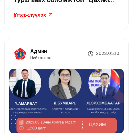
төв” нээлтээ хийлээ.
Үргэлжлүүлэх
Админ
2023.05.10
Нийтэлсэн