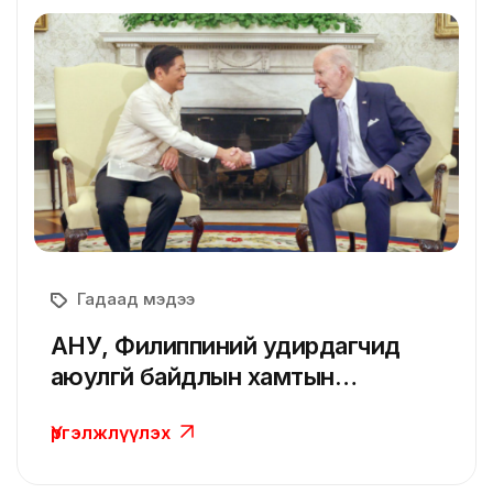
Гадаад мэдээ
АНУ, Филиппиний удирдагчид
аюулгүй байдлын хамтын
ажиллагааг нэмэгдүүлэхээр
Үргэлжлүүлэх
тохиролцов