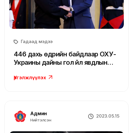
Гадаад мэдээ
446 дахь өдрийн байдлаар ОХУ-
Украины дайны гол үйл явдлын
тойм
Үргэлжлүүлэх
Админ
2023.05.15
Нийтэлсэн