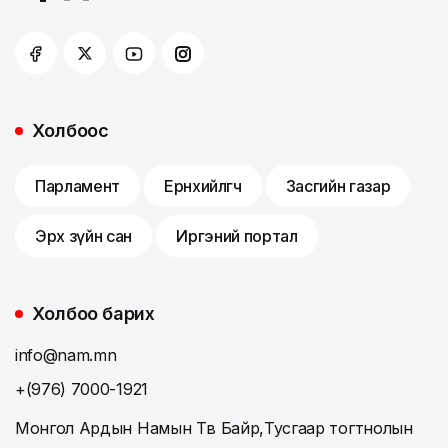
Холбоос
Парламент
Ерөнхийлөгч
Засгийн газар
Эрх зүйн сан
Иргэний портал
Холбоо барих
info@nam.mn
+(976) 7000-1921
Монгол Ардын Намын Төв Байр,Тусгаар тогтнолын