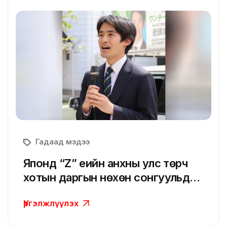
Гадаад мэдээ
Японд “Z” үеийн анхны улс төрч
хотын даргын нөхөн сонгуульд
ялалт байгууллаа
Үргэлжлүүлэх