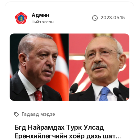
Админ
2023.05.15
Нийтэлсэн
Гадаад мэдээ
Бүгд Найрамдах Турк Улсад
Ерөнхийлөгчийн хоёр дахь шатны