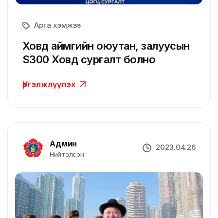
Арга хэмжээ
Ховд аймгийн оюутан, залуусын
S300 Ховд сургалт болно
Үргэлжлүүлэх
Админ
2023.04.26
Нийтэлсэн